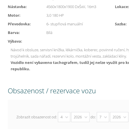
Nástavba:
4560x1800x1900 DxŠxV, 16m3
Lokace
Motor:
3,0 180 HP
Převodovka:
6- stupňová manuální
Sazba:
Barva:
Bílá
Výbava:
Návod k obsluze,
servisní knížka,
lékárnička,
koberec,
povinné ručení, h
trojúhelník, sada nářadí,
rezervní kolo, montážní vesta, zakládací klíny.
Vozidlo není vybaveno tachografem, tudíž jej nelze využít pr
republiku.
Obsazenost / rezervace vozu
Zobrazit obsazenost od:
4
2026
do:
7
2026