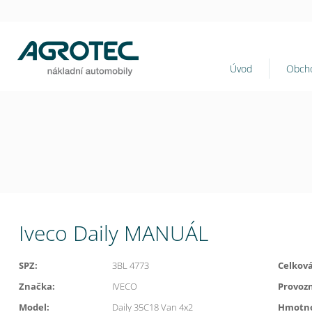
Úvod
Obcho
Iveco Daily MANUÁL
SPZ:
3BL 4773
Celkov
Značka:
IVECO
Provoz
Model:
Daily 35C18 Van 4x2
Hmotno