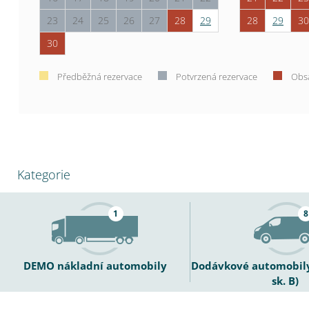
23
24
25
26
27
28
29
28
29
30
30
Předběžná rezervace
Potvrzená rezervace
Obs
Kategorie
1
8
DEMO nákladní automobily
Dodávkové automobily 
sk. B)