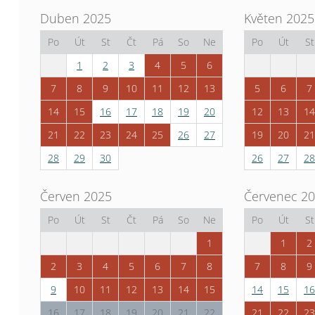
Duben 2025
Květen 2025
Po
Út
St
Čt
Pá
So
Ne
Po
Út
St
1
2
3
4
5
6
7
8
9
10
11
12
13
5
6
7
14
15
16
17
18
19
20
12
13
14
21
22
23
24
25
26
27
19
20
21
28
29
30
26
27
28
Červen 2025
Červenec 2
Po
Út
St
Čt
Pá
So
Ne
Po
Út
St
1
1
2
2
3
4
5
6
7
8
7
8
9
9
10
11
12
13
14
15
14
15
16
16
17
18
19
20
21
22
21
22
23