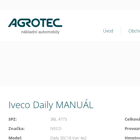
Úvod
Obcho
Iveco Daily MANUÁL
SPZ:
3BL 4773
Celkov
Značka:
IVECO
Provoz
Model:
Daily 35C18 Van 4x2
Hmotno