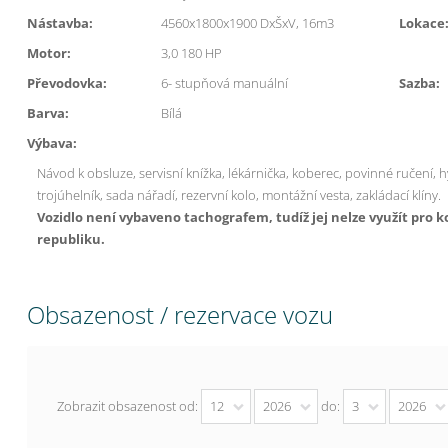
Nástavba:
4560x1800x1900 DxŠxV, 16m3
Lokace
Motor:
3,0 180 HP
Převodovka:
6- stupňová manuální
Sazba:
Barva:
Bílá
Výbava:
Návod k obsluze,
servisní knížka,
lékárnička,
koberec,
povinné ručení, h
trojúhelník, sada nářadí,
rezervní kolo, montážní vesta, zakládací klíny.
Vozidlo není vybaveno tachografem, tudíž jej nelze využít pr
republiku.
Obsazenost / rezervace vozu
Zobrazit obsazenost od:
12
2026
do:
3
2026