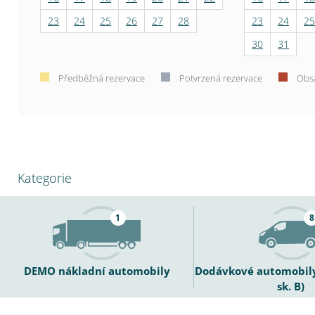
23
24
25
26
27
28
23
24
25
30
31
Předběžná rezervace
Potvrzená rezervace
Obs
Kategorie
1
8
DEMO nákladní automobily
Dodávkové automobily 
sk. B)