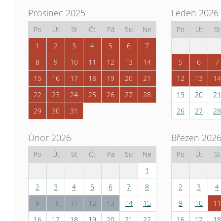
Prosinec 2025
Leden 2026
Po
Út
St
Čt
Pá
So
Ne
Po
Út
St
1
2
3
4
5
6
7
8
9
10
11
12
13
14
5
6
7
15
16
17
18
19
20
21
12
13
14
22
23
24
25
26
27
28
19
20
21
29
30
31
26
27
28
Únor 2026
Březen 202
Po
Út
St
Čt
Pá
So
Ne
Po
Út
St
1
2
3
4
5
6
7
8
2
3
4
9
10
11
12
13
14
15
9
10
11
16
17
18
19
20
21
22
16
17
18