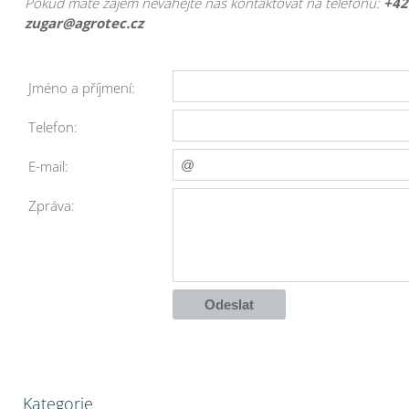
Pokud máte zájem neváhejte nás kontaktovat na telefonu:
+42
zugar@agrotec.cz
Jméno a příjmení:
Telefon:
E-mail:
Zpráva:
Kategorie