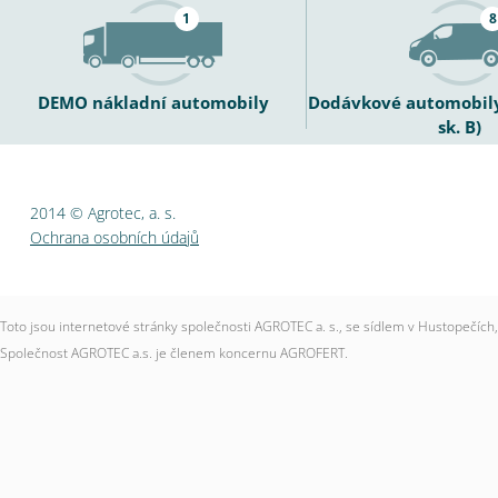
1
8
DEMO nákladní automobily
Dodávkové automobily 
sk. B)
2014 © Agrotec, a. s.
Ochrana osobních údajů
Toto jsou internetové stránky společnosti AGROTEC a. s., se sídlem v Hustopečí
Společnost AGROTEC a.s. je členem koncernu AGROFERT.