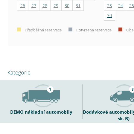
26
27
28
29
30
31
23
24
25
30
Předběžná rezervace
Potvrzená rezervace
Obs
Kategorie
1
8
DEMO nákladní automobily
Dodávkové automobily 
sk. B)