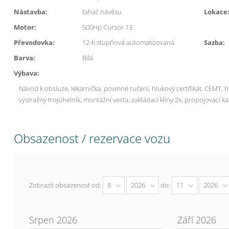
Nástavba:
tahač návěsu
Lokace
Motor:
500Hp Cursor 13
Převodovka:
12-ti stupňová automatizovaná
Sazba:
Barva:
Bílá
Výbava:
Návod k obsluze,
lékárnička,
povinné ručení,
hlukový certifikát,
CEMT, h
výstražný trojúhelník, montážní vesta, zakládací klíny 2x, propojovací k
Obsazenost / rezervace vozu
Zobrazit obsazenost od:
8
2026
do:
11
2026
Srpen 2026
Září 2026