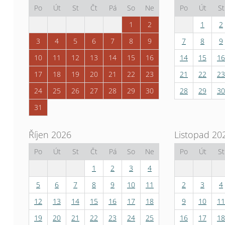
Po
Út
St
Čt
Pá
So
Ne
Po
Út
St
1
2
1
2
3
4
5
6
7
8
9
7
8
9
10
11
12
13
14
15
16
14
15
16
17
18
19
20
21
22
23
21
22
23
24
25
26
27
28
29
30
28
29
30
31
Říjen 2026
Listopad 20
Po
Út
St
Čt
Pá
So
Ne
Po
Út
St
1
2
3
4
5
6
7
8
9
10
11
2
3
4
12
13
14
15
16
17
18
9
10
11
19
20
21
22
23
24
25
16
17
18