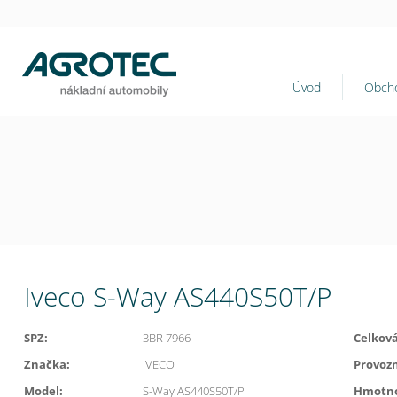
Úvod
Obcho
Iveco S-Way AS440S50T/P
SPZ:
3BR 7966
Celkov
Značka:
IVECO
Provoz
Model:
S-Way AS440S50T/P
Hmotno